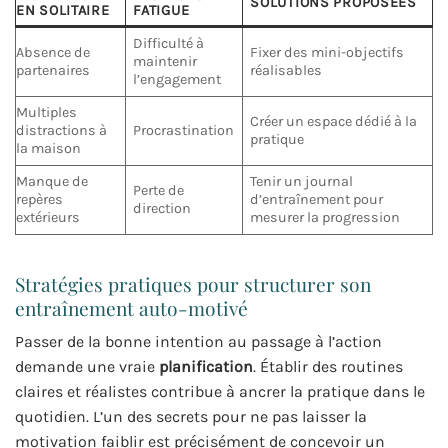
SOLUTIONS PROPOSÉES
EN SOLITAIRE
FATIGUE
Difficulté à
Absence de
Fixer des mini-objectifs
maintenir
partenaires
réalisables
l’engagement
Multiples
Créer un espace dédié à la
distractions à
Procrastination
pratique
la maison
Manque de
Tenir un journal
Perte de
repères
d’entraînement pour
direction
extérieurs
mesurer la progression
Stratégies pratiques pour structurer son
entraînement auto-motivé
Passer de la bonne intention au passage à l’action
demande une vraie
planification
. Établir des routines
claires et réalistes contribue à ancrer la pratique dans le
quotidien. L’un des secrets pour ne pas laisser la
motivation faiblir est précisément de concevoir un