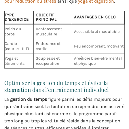
pour réduction du stress
ainsi que
yoga et digestion
.
TYPE
OBJECTIF
AVANTAGES EN SOLO
D’EXERCICE
PRINCIPAL
Poids du
Renforcement
Accessible et modulable
corps
musculaire
Cardio
Endurance et
Peu encombrant, motivant
(course, HIIT)
cardio
Yoga et
Souplesse et
Améliore bien-être mental
étirements
récupération
et physique
Optimiser la gestion du temps et éviter la
stagnation dans l’entraînement individuel
La
gestion du temps
figure parmi les défis majeurs pour
qui s’entraîne seul. La tentation de reprendre une activité
physique plus tard est énorme si le programme paraît
trop long ou trop lourd. La clé réside dans la conception
de séances courtes, efficaces et variées, à intégrer