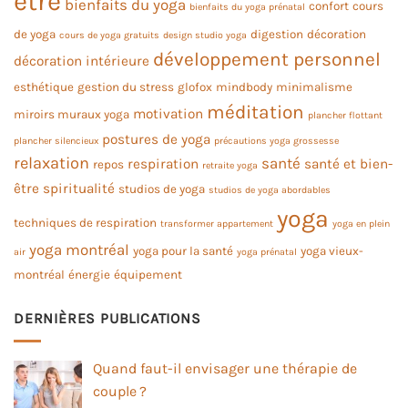
être
bienfaits du yoga
confort
cours
bienfaits du yoga prénatal
de yoga
digestion
décoration
cours de yoga gratuits
design studio yoga
développement personnel
décoration intérieure
esthétique
gestion du stress
glofox
mindbody
minimalisme
méditation
motivation
miroirs muraux yoga
plancher flottant
postures de yoga
plancher silencieux
précautions yoga grossesse
relaxation
santé
respiration
santé et bien-
repos
retraite yoga
être
spiritualité
studios de yoga
studios de yoga abordables
yoga
techniques de respiration
transformer appartement
yoga en plein
yoga montréal
yoga pour la santé
yoga vieux-
air
yoga prénatal
montréal
énergie
équipement
DERNIÈRES PUBLICATIONS
Quand faut-il envisager une thérapie de
couple ?