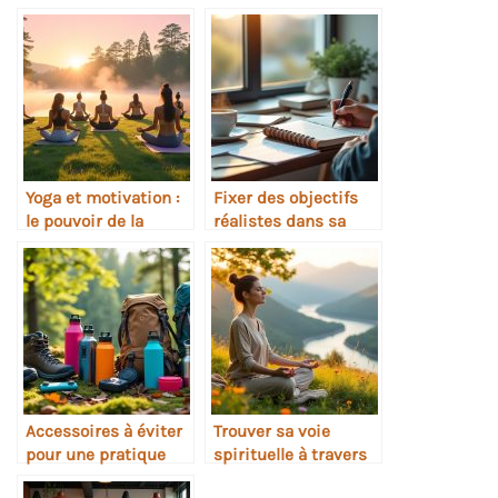
Yoga et motivation :
Fixer des objectifs
le pouvoir de la
réalistes dans sa
constance
pratique
Accessoires à éviter
Trouver sa voie
pour une pratique
spirituelle à travers
naturelle
la pratique