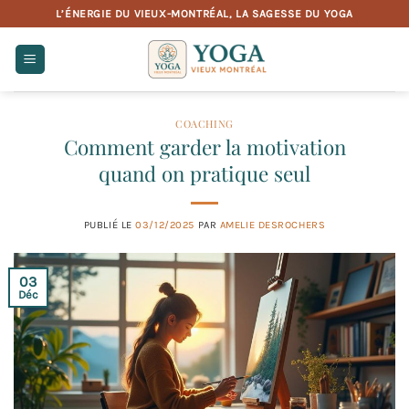
Passer
L’ÉNERGIE DU VIEUX-MONTRÉAL, LA SAGESSE DU YOGA
au
contenu
COACHING
Comment garder la motivation
quand on pratique seul
PUBLIÉ LE
03/12/2025
PAR
AMELIE DESROCHERS
03
Déc