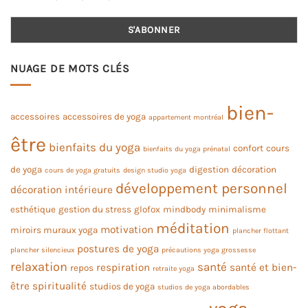
NUAGE DE MOTS CLÉS
bien-
accessoires
accessoires de yoga
appartement montréal
être
bienfaits du yoga
confort
cours
bienfaits du yoga prénatal
de yoga
digestion
décoration
cours de yoga gratuits
design studio yoga
développement personnel
décoration intérieure
esthétique
gestion du stress
glofox
mindbody
minimalisme
méditation
motivation
miroirs muraux yoga
plancher flottant
postures de yoga
plancher silencieux
précautions yoga grossesse
relaxation
santé
respiration
santé et bien-
repos
retraite yoga
être
spiritualité
studios de yoga
studios de yoga abordables