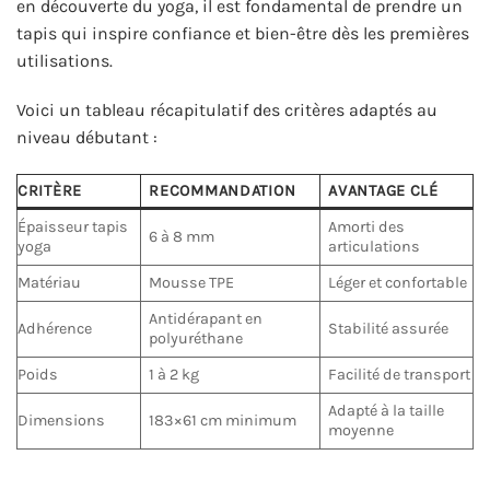
en découverte du yoga, il est fondamental de prendre un
tapis qui inspire confiance et bien-être dès les premières
utilisations.
Voici un tableau récapitulatif des critères adaptés au
niveau débutant :
CRITÈRE
RECOMMANDATION
AVANTAGE CLÉ
Épaisseur tapis
Amorti des
6 à 8 mm
yoga
articulations
Matériau
Mousse TPE
Léger et confortable
Antidérapant en
Adhérence
Stabilité assurée
polyuréthane
Poids
1 à 2 kg
Facilité de transport
Adapté à la taille
Dimensions
183×61 cm minimum
moyenne