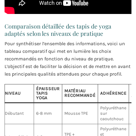
Comparaison détaillée des tapis de yoga
adaptés selon les niveaux de pratique
Pour synthétiser l’ensemble des informations, voici un
tableau comparatif qui met en lumière les choix
recommandés en fonction du niveau de pratique.
L’objectif est de faciliter la décision et de mettre en avant
les principales qualités attendues pour chaque profil.
ÉPAISSEUR
MATÉRIAU
P
NIVEAU
TAPIS
ADHÉRENCE
RECOMMANDÉ
A
YOGA
Polyuréthane
Débutant
6-8 mm
Mousse TPE
sur
1-
caoutchouc
Polyuréthane
TPE +
et