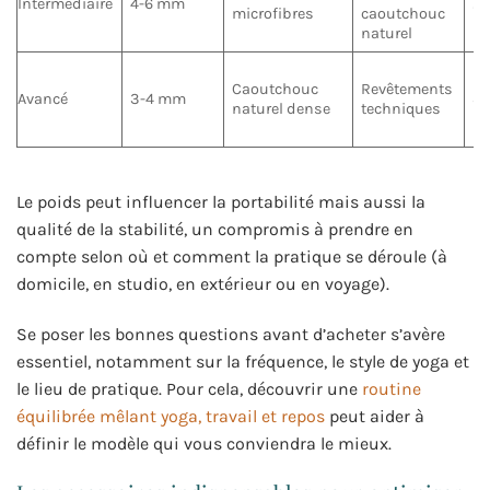
Intermédiaire
4-6 mm
2-
microfibres
caoutchouc
naturel
Caoutchouc
Revêtements
Avancé
3-4 mm
3-
naturel dense
techniques
Le poids peut influencer la portabilité mais aussi la
qualité de la stabilité, un compromis à prendre en
compte selon où et comment la pratique se déroule (à
domicile, en studio, en extérieur ou en voyage).
Se poser les bonnes questions avant d’acheter s’avère
essentiel, notamment sur la fréquence, le style de yoga et
le lieu de pratique. Pour cela, découvrir une
routine
équilibrée mêlant yoga, travail et repos
peut aider à
définir le modèle qui vous conviendra le mieux.