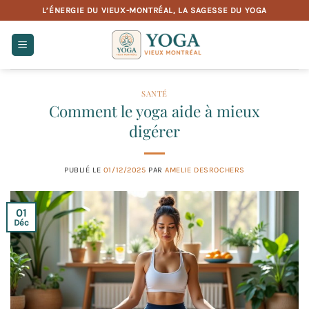
Passer
L’ÉNERGIE DU VIEUX-MONTRÉAL, LA SAGESSE DU YOGA
au
contenu
SANTÉ
Comment le yoga aide à mieux
digérer
PUBLIÉ LE
01/12/2025
PAR
AMELIE DESROCHERS
01
Déc