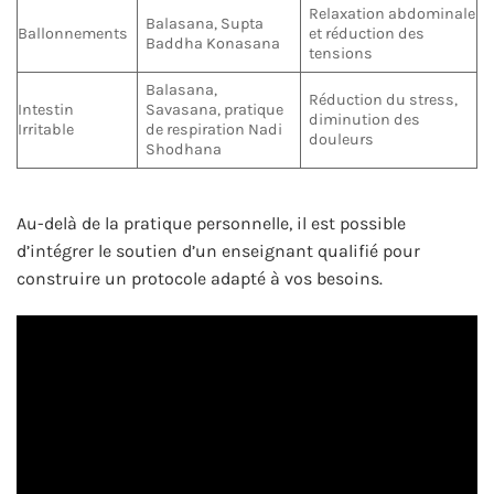
Relaxation abdominale
Balasana, Supta
Ballonnements
et réduction des
Baddha Konasana
tensions
Balasana,
Réduction du stress,
Intestin
Savasana, pratique
diminution des
Irritable
de respiration Nadi
douleurs
Shodhana
Au-delà de la pratique personnelle, il est possible
d’intégrer le soutien d’un enseignant qualifié pour
construire un protocole adapté à vos besoins.