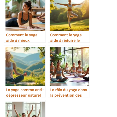
Comment le yoga
Comment le yoga
aide à mieux
aide à réduire le
récupérer après le
stress quotidien
sport
Le yoga comme anti-
Le rôle du yoga dans
dépresseur naturel
la prévention des
maladies modernes