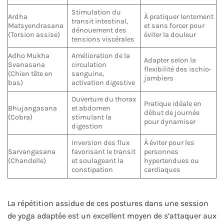
Stimulation du
Ardha
À pratiquer lentement
transit intestinal,
Matsyendrasana
et sans forcer pour
dénouement des
(Torsion assise)
éviter la douleur
tensions viscérales
Adho Mukha
Amélioration de la
Adapter selon la
Svanasana
circulation
flexibilité des ischio-
(Chien tête en
sanguine,
jambiers
bas)
activation digestive
Ouverture du thorax
Pratique idéale en
Bhujangasana
et abdomen
début de journée
(Cobra)
stimulant la
pour dynamiser
digestion
Inversion des flux
À éviter pour les
Sarvangasana
favorisant le transit
personnes
(Chandelle)
et soulageant la
hypertendues ou
constipation
cardiaques
La répétition assidue de ces postures dans une session
de yoga adaptée est un excellent moyen de s’attaquer aux