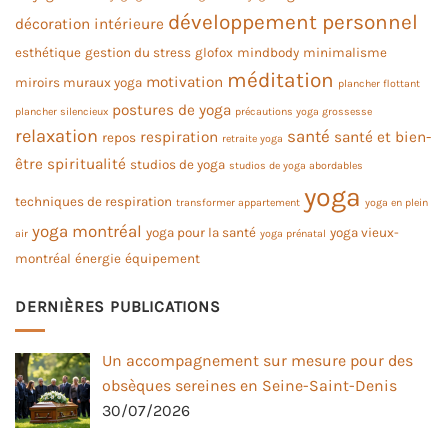
développement personnel
décoration intérieure
esthétique
gestion du stress
glofox
mindbody
minimalisme
méditation
motivation
miroirs muraux yoga
plancher flottant
postures de yoga
plancher silencieux
précautions yoga grossesse
relaxation
santé
respiration
santé et bien-
repos
retraite yoga
être
spiritualité
studios de yoga
studios de yoga abordables
yoga
techniques de respiration
transformer appartement
yoga en plein
yoga montréal
yoga pour la santé
yoga vieux-
air
yoga prénatal
montréal
énergie
équipement
DERNIÈRES PUBLICATIONS
Un accompagnement sur mesure pour des
obsèques sereines en Seine-Saint-Denis
30/07/2026