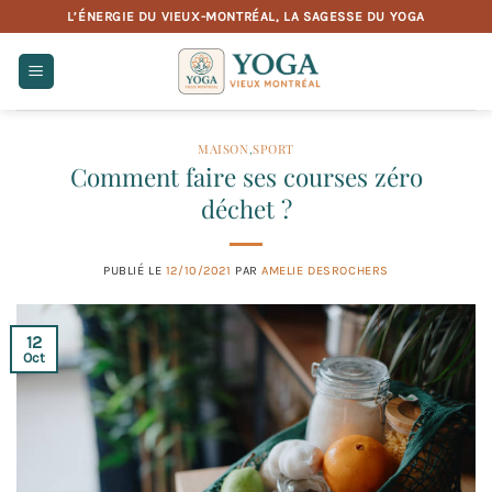
Passer
L’ÉNERGIE DU VIEUX-MONTRÉAL, LA SAGESSE DU YOGA
au
contenu
MAISON
,
SPORT
Comment faire ses courses zéro
déchet ?
PUBLIÉ LE
12/10/2021
PAR
AMELIE DESROCHERS
12
Oct