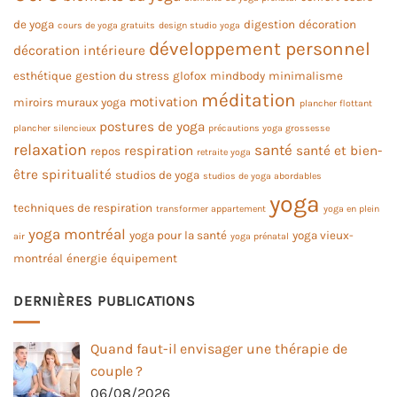
de yoga
digestion
décoration
cours de yoga gratuits
design studio yoga
développement personnel
décoration intérieure
esthétique
gestion du stress
glofox
mindbody
minimalisme
méditation
motivation
miroirs muraux yoga
plancher flottant
postures de yoga
plancher silencieux
précautions yoga grossesse
relaxation
santé
respiration
santé et bien-
repos
retraite yoga
être
spiritualité
studios de yoga
studios de yoga abordables
yoga
techniques de respiration
transformer appartement
yoga en plein
yoga montréal
yoga pour la santé
yoga vieux-
air
yoga prénatal
montréal
énergie
équipement
DERNIÈRES PUBLICATIONS
Quand faut-il envisager une thérapie de
couple ?
06/08/2026