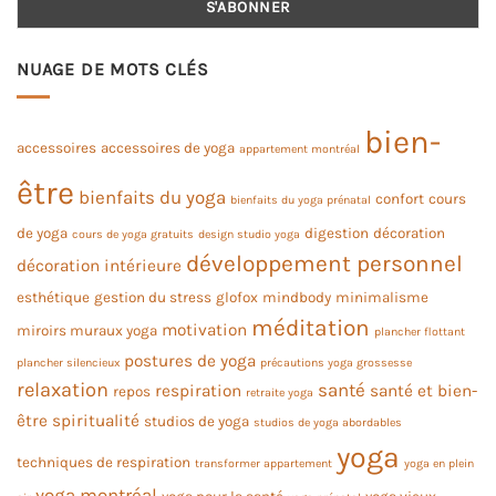
NUAGE DE MOTS CLÉS
bien-
accessoires
accessoires de yoga
appartement montréal
être
bienfaits du yoga
confort
cours
bienfaits du yoga prénatal
de yoga
digestion
décoration
cours de yoga gratuits
design studio yoga
développement personnel
décoration intérieure
esthétique
gestion du stress
glofox
mindbody
minimalisme
méditation
motivation
miroirs muraux yoga
plancher flottant
postures de yoga
plancher silencieux
précautions yoga grossesse
relaxation
santé
respiration
santé et bien-
repos
retraite yoga
être
spiritualité
studios de yoga
studios de yoga abordables
yoga
techniques de respiration
transformer appartement
yoga en plein
yoga montréal