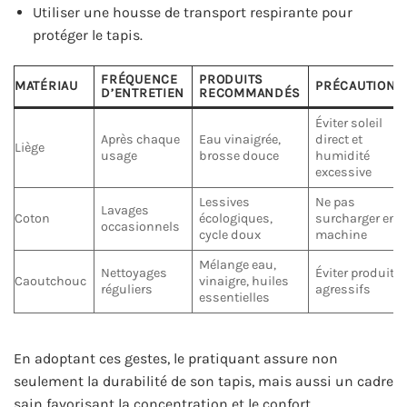
Utiliser une housse de transport respirante pour
protéger le tapis.
FRÉQUENCE
PRODUITS
MATÉRIAU
PRÉCAUTIONS
D’ENTRETIEN
RECOMMANDÉS
Éviter soleil
Après chaque
Eau vinaigrée,
direct et
Liège
usage
brosse douce
humidité
excessive
Lessives
Ne pas
Lavages
Coton
écologiques,
surcharger en
occasionnels
cycle doux
machine
Mélange eau,
Nettoyages
Éviter produits
Caoutchouc
vinaigre, huiles
réguliers
agressifs
essentielles
En adoptant ces gestes, le pratiquant assure non
seulement la durabilité de son tapis, mais aussi un cadre
sain favorisant la concentration et le confort,