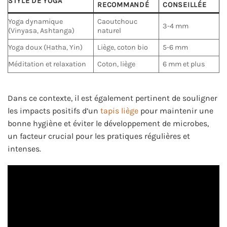
STYLE DE YOGA
RECOMMANDÉ
CONSEILLÉE
Yoga dynamique
Caoutchouc
3-4 mm
(Vinyasa, Ashtanga)
naturel
Yoga doux (Hatha, Yin)
Liège, coton bio
5-6 mm
Méditation et relaxation
Coton, liège
6 mm et plus
Dans ce contexte, il est également pertinent de souligner
les impacts positifs d’un
tapis liège
pour maintenir une
bonne hygiène et éviter le développement de microbes,
un facteur crucial pour les pratiques régulières et
intenses.