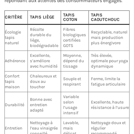
répondant aux attentes des consommateurs engagés.
TAPIS
TAPIS
CRITÈRE
TAPIS LIÈGE
COTON
CAOUTCHOUC
Récolte
Fibres
Écologie
Recyclable, naturel
durable du
biologiques
tapis
mais production
liège,
certifiées
naturel
plus énergivore
biodégradable
GOTS
Excellente,
Moyenne,
Très élevée,
Adhérence
s’améliore
dépend du
optimale pour yoga
avec humidité
tissage
dynamique
Confort
Chaleureux et
Souple et
Ferme, limite la
tapis
doux au
respirant
fatigue articulaire
maison
toucher
Variable
Bonne avec
selon
Excellente, haute
Durabilité
entretien
l’usage
résistance à l’usure
adapté
intensif
Nettoyage à
Lavable,
Nettoyage doux et
Entretien
l’eau vinaigrée
mais
régulier
conseillé
délicat
recommandé