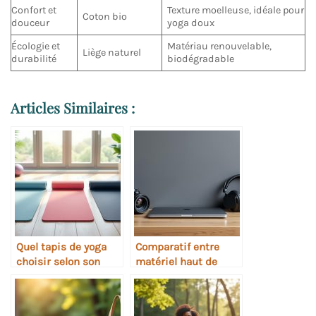
Confort et
Texture moelleuse, idéale pour
Coton bio
douceur
yoga doux
Écologie et
Matériau renouvelable,
Liège naturel
durabilité
biodégradable
Articles Similaires :
Quel tapis de yoga
Comparatif entre
choisir selon son
matériel haut de
niveau
gamme et abordable