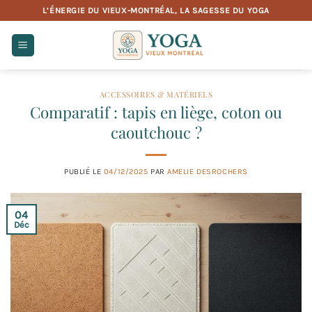
Passer
L’ÉNERGIE DU VIEUX-MONTRÉAL, LA SAGESSE DU YOGA
au
contenu
ACCESSOIRES & MATÉRIELS
Comparatif : tapis en liège, coton ou
caoutchouc ?
PUBLIÉ LE
04/12/2025
PAR
AMELIE DESROCHERS
04
Déc