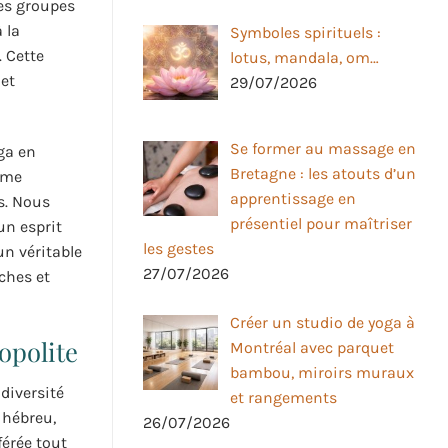
es groupes
 la
Symboles spirituels :
. Cette
lotus, mandala, om…
et
29/07/2026
Se former au massage en
ga en
Bretagne : les atouts d’un
mme
apprentissage en
s. Nous
présentiel pour maîtriser
un esprit
les gestes
un véritable
27/07/2026
ches et
Créer un studio de yoga à
opolite
Montréal avec parquet
bambou, miroirs muraux
diversité
et rangements
 hébreu,
26/07/2026
érée tout