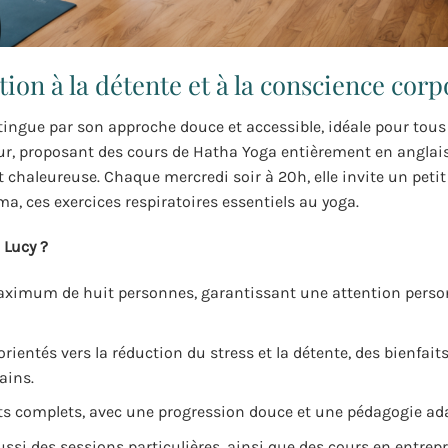
tion à la détente et à la conscience corp
stingue par son approche douce et accessible, idéale pour tous 
ur, proposant des cours de Hatha Yoga entièrement en anglai
chaleureuse. Chaque mercredi soir à 20h, elle invite un petit
a, ces exercices respiratoires essentiels au yoga.
 Lucy ?
ximum de huit personnes, garantissant une attention person
ientés vers la réduction du stress et la détente, des bienfait
ains.
s complets, avec une progression douce et une pédagogie ad
aussi des sessions particulières, ainsi que des cours en entrep