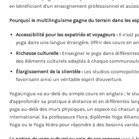
en bénéficiant d’un enseignement professionnel et access
Pourquoi le multilinguisme gagne du terrain dans les es
Accessibilité pour les expatriés et voyageurs :
Il n’est 
yoga dans une langue étrangère. Offrir des cours en ang
Richesse culturelle :
Enseigner le yoga dans différentes
des éléments culturels adaptés à chaque communauté
Élargissement de la clientèle :
Les studios cosmopolites
favorisant ainsi un véritable esprit d’ouverture.
YogaLingua va au-delà du simple cours en anglais ; le st
d’approfondir sa pratique à distance et en différentes lan
yoga au-delà des murs physiques, un espace où chacun p
international. Sa professeure Flora, diplômée Yoga Allian
Yoga ou le Yoga Nidra pour répondre à des besoins variés.
La notion de yoga culturel au sein de ces espaces
vise à f