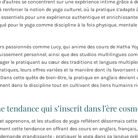
 d’autres se concentrent sur une expérience intime grâce à d
enforcer la notion de yoga culturel, où la pratique s’adapte à
res essentiels pour une expérience authentique et enrichissante
 pour le yoga comme discipline à la fois physique, mentale 
urs passionnés comme Lucy, qui anime des cours de Hatha Yo
uissement personnel, ainsi que des studios multilingues co
ager le pratiquant au cœur des traditions et langues multiple
ratiques, leurs offres variées et la manière dont ils favorisent 
 Dans cette quête de bien-être, la pratique en anglais devient 
ent dans la discipline tout en cultivant des liens humains ri
e tendance qui s’inscrit dans l’ère cosm
t apprenons, et les studios de yoga reflètent désormais cette 
ment cette tendance en offrant des cours en anglais, français,
demande grandissante : pratiquer le yoga dans sa langue préf