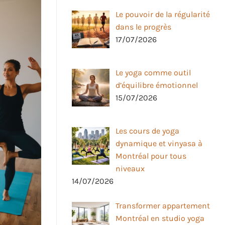
Le pouvoir de la régularité
dans le progrès
17/07/2026
Le yoga comme outil
d’équilibre émotionnel
15/07/2026
Les cours de yoga
dynamique et vinyasa à
Montréal pour tous
niveaux
14/07/2026
Transformer appartement
Montréal en studio yoga