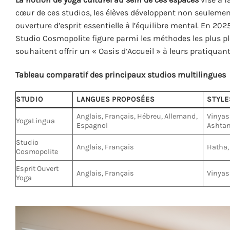
cœur de ces studios, les élèves développent non seulemen
ouverture d’esprit essentielle à l’équilibre mental. En 2
Studio Cosmopolite figure parmi les méthodes les plus pléb
souhaitent offrir un « Oasis d’Accueil » à leurs pratiquant
Tableau comparatif des principaux studios multilingues
STUDIO
LANGUES PROPOSÉES
STYLE
Anglais, Français, Hébreu, Allemand,
Vinyasa
YogaLingua
Espagnol
Ashta
Studio
Anglais, Français
Hatha,
Cosmopolite
Esprit Ouvert
Anglais, Français
Vinyas
Yoga