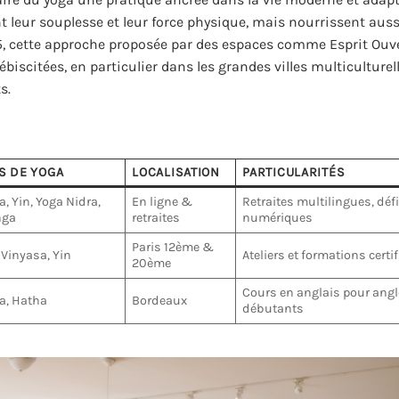
t leur souplesse et leur force physique, mais nourrissent aus
025, cette approche proposée par des espaces comme Esprit Ouv
iscitées, en particulier dans les grandes villes multiculturel
s.
S DE YOGA
LOCALISATION
PARTICULARITÉS
, Yin, Yoga Nidra,
En ligne &
Retraites multilingues, déf
nga
retraites
numériques
Paris 12ème &
 Vinyasa, Yin
Ateliers et formations certi
20ème
Cours en anglais pour ang
a, Hatha
Bordeaux
débutants