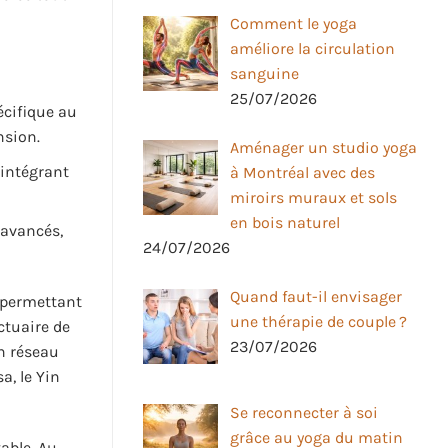
Comment le yoga
améliore la circulation
sanguine
25/07/2026
écifique au
nsion.
Aménager un studio yoga
 intégrant
à Montréal avec des
miroirs muraux et sols
en bois naturel
 avancés,
24/07/2026
Quand faut-il envisager
, permettant
une thérapie de couple ?
ctuaire de
23/07/2026
n réseau
a, le Yin
Se reconnecter à soi
grâce au yoga du matin
able. Au