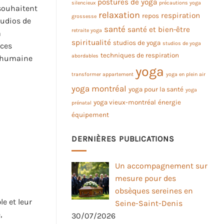
postures de yoga
silencieux
précautions yoga
 souhaitent
relaxation
respiration
repos
grossesse
tudios de
santé
santé et bien-être
retraite yoga
a
spiritualité
studios de yoga
studios de yoga
 ces
techniques de respiration
abordables
n humaine
yoga
transformer appartement
yoga en plein air
yoga montréal
yoga pour la santé
yoga
yoga vieux-montréal
énergie
prénatal
équipement
DERNIÈRES PUBLICATIONS
Un accompagnement sur
mesure pour des
obsèques sereines en
e et leur
Seine-Saint-Denis
,
30/07/2026