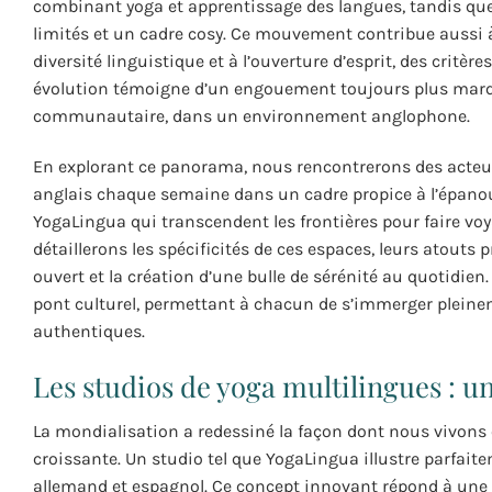
combinant yoga et apprentissage des langues, tandis que
limités et un cadre cosy. Ce mouvement contribue aussi à r
diversité linguistique et à l’ouverture d’esprit, des critè
évolution témoigne d’un engouement toujours plus marqué
communautaire, dans un environnement anglophone.
En explorant ce panorama, nous rencontrerons des acte
anglais chaque semaine dans un cadre propice à l’épano
YogaLingua qui transcendent les frontières pour faire voy
détaillerons les spécificités de ces espaces, leurs atouts p
ouvert et la création d’une bulle de sérénité au quotidien.
pont culturel, permettant à chacun de s’immerger pleinem
authentiques.
Les studios de yoga multilingues : un
La mondialisation a redessiné la façon dont nous vivons e
croissante. Un studio tel que YogaLingua illustre parfaite
allemand et espagnol. Ce concept innovant répond à une 