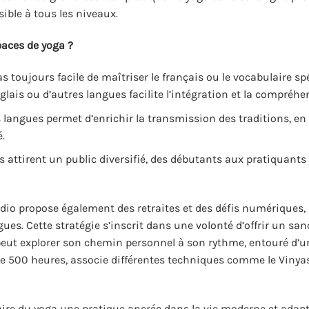
ible à tous les niveaux.
paces de yoga ?
pas toujours facile de maîtriser le français ou le vocabulaire sp
lais ou d’autres langues facilite l’intégration et la compréhe
 langues permet d’enrichir la transmission des traditions, en
.
 attirent un public diversifié, des débutants aux pratiquants
udio propose également des retraites et des défis numériques
gues. Cette stratégie s’inscrit dans une volonté d’offrir un san
eut explorer son chemin personnel à son rythme, entouré d’u
ce 500 heures, associe différentes techniques comme le Vinyas
aire du yoga une pratique ancrée dans la vie moderne et adapt