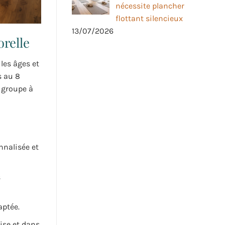
nécessite plancher
flottant silencieux
13/07/2026
orelle
les âges et
s au 8
 groupe à
nalisée et
s
aptée.
rise et dans