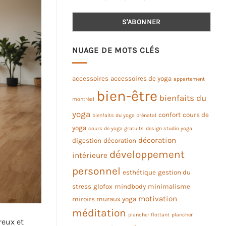
NUAGE DE MOTS CLÉS
accessoires
accessoires de yoga
appartement
bien-être
bienfaits du
montréal
yoga
confort
cours de
bienfaits du yoga prénatal
yoga
cours de yoga gratuits
design studio yoga
décoration
digestion
décoration
développement
intérieure
personnel
esthétique
gestion du
stress
glofox
mindbody
minimalisme
motivation
miroirs muraux yoga
méditation
plancher flottant
plancher
reux et