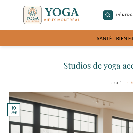
Passer
au
L’ÉNERG
contenu
SANTÉ
BIEN E
Studios de yoga acc
PUBLIÉ LE
19/
19
Sep